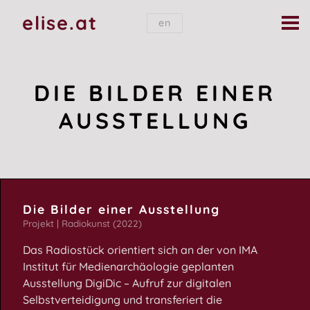
elise.at
en
DIE BILDER EINER
AUSSTELLUNG
Die Bilder einer Ausstellung
Projekt | Radiokunst (2022)
Das Radiostück orientiert sich an der von IMA
Institut für Medienarchäologie geplanten
Ausstellung DigiDic – Aufruf zur digitalen
Selbstverteidigung und transferiert die